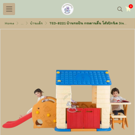
0
Home
...
บ้านเด็ก
TED-8221 บ้านทอฝัน กระดานลื่น โต๊ะปิกนิค 3in1 พลาสติก 114×271×121 ซม.