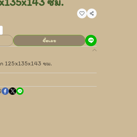
x135x143 ซม.
แชร์
ซื้อเลย
ิก 125x135x143 ซม.
์