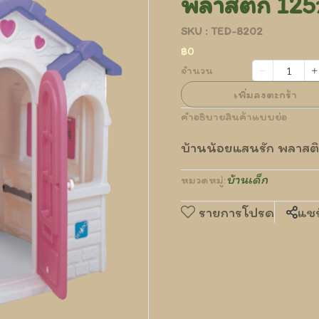
พลาสติก 125
SKU : TED-8202
฿0
จำนวน
เพิ่มลงตะกร้า
คำอธิบายสินค้าแบบย่อ
บ้านน้อยแสนรัก พลาสต
บ้านเด็ก
หมวดหมู่:
รายการโปรด
แชร