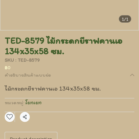
1/1
TED-8579 ไม้กระดกยีราฟคานเอ
134x35x58 ซม.
SKU : TED-8579
฿0
คำอธิบายสินค้าแบบย่อ
ไม้กระดกยีราฟคานเอ 134x35x58 ซม.
โยกเยก
หมวดหมู่:
แชร์
Product description