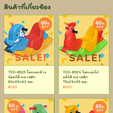
สินค้าที่เกี่ยวข้อง
TED-8525 โยกเยกช้าง
TED-8524 โยกเยกไก่
น้อย3สี พลาสติก
แจ้3สี พลาสติก
80x29x42 ซม.
75x29x45 ซม.
฿590
฿590