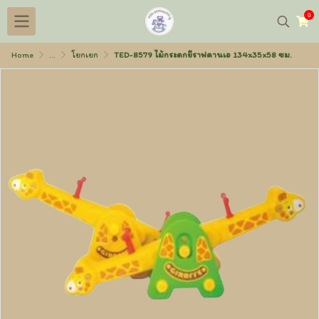
0
Home
...
โยกเยก
TED-8579 ไม้กระดกยีราฟคานเอ 134x35x58 ซม.