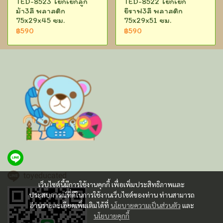
TED-8523 โยกเยกลูก
TED-8522 โยกเยก
ม้า3สี พลาสติก
ยีราฟ3สี พลาสติก
75x29x45 ซม.
75x29x51 ซม.
฿590
฿590
toyeducated
เว็บไซต์นี้มีการใช้งานคุกกี้ เพื่อเพิ่มประสิทธิภาพและ
ประสบการณ์ที่ดีในการใช้งานเว็บไซต์ของท่าน ท่านสามารถ
อ่านรายละเอียดเพิ่มเติมได้ที่
นโยบายความเป็นส่วนตัว
และ
นโยบายคุกกี้