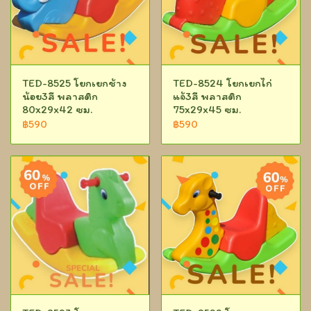
TED-8525 โยกเยกช้าง
TED-8524 โยกเยกไก่
น้อย3สี พลาสติก
แจ้3สี พลาสติก
80x29x42 ซม.
75x29x45 ซม.
฿590
฿590