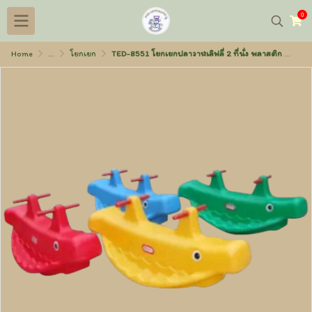
0
Home
...
โยกเยก
TED-8551 โยกเยกปลาวาฬเลิฟลี่ 2 ที่นั่ง พลาสติก 94x40x41 ซม.