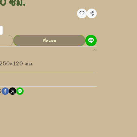
0 ซม.
แชร์
ซื้อเลย
20×250×120 ซม.
์