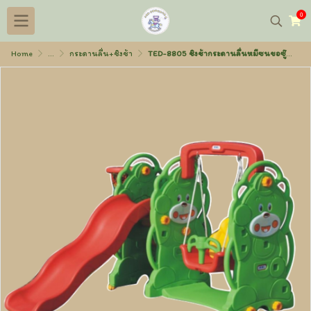
0
Home
...
กระดานลื่น+ชิงช้า
TED-8805 ชิงช้ากระดานลื่นหมีซนขอซู๊ต พลาสติก 150x165x110 ซม.