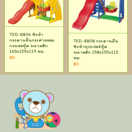
TED-8806 ชิงช้า
กระดานลื่นกระต่ายจอม
TED-8808 กระดานลื่น
กวนขอซู๊ต พลาสติก
ชิงช้าซุปเปอร์ชู๊ต
165x159x119 ซม.
พลาสติก 158x155x112
฿0
ซม.
฿0