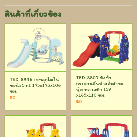
สินค้าที่เกี่ยวข้อง
TED-8807 ชิงช้า
TED-8946 เซทลูกไดโน
กระดานลื่นช้างจ้ำม่ำขอ
ซอรัส 5in1 175x173x106
ซู๊ต พลาสติก 159
ซม.
x165x110 ซม.
฿0
฿0