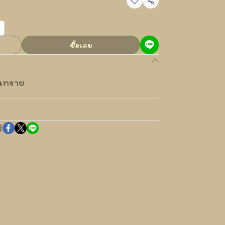
แชร์
ซื้อเลย
่นทราย
์