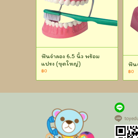
ฟันจำลอง 6.5 นิ้ว พร้อม
แปรง (ชุดใหญ่)
ฟัน
฿0
฿0
toyed