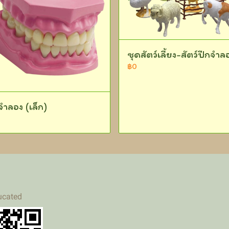
ชุดสัตว์เลี้ยง-สัตว์ปีกจำล
฿0
จำลอง (เล็ก)
ucated