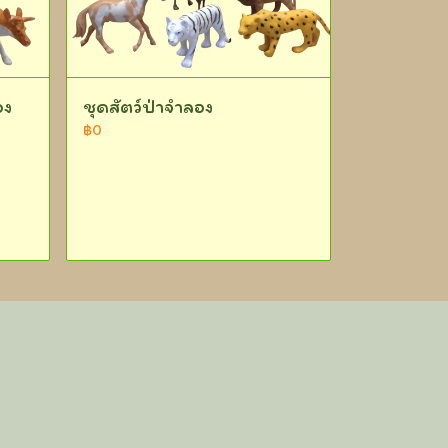
อง
ชุดสัตว์ป่าจำลอง
฿0