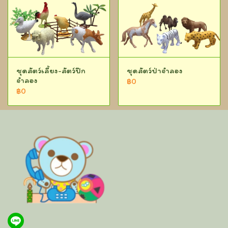
ชุดสัตว์เลี้ยง-สัตว์ปีก
ชุดสัตว์ป่าจำลอง
จำลอง
฿0
฿0