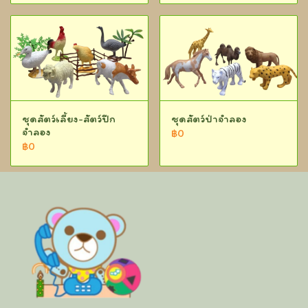
ชุดสัตว์เลี้ยง-สัตว์ปีก
ชุดสัตว์ป่าจำลอง
จำลอง
฿0
฿0