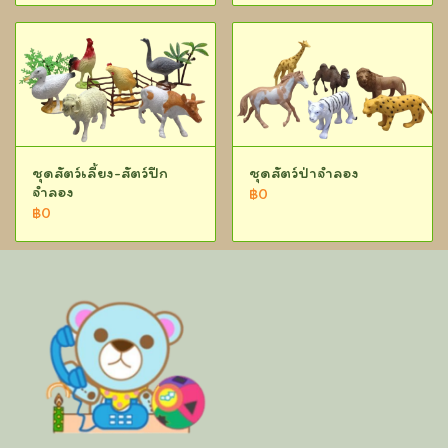
ชุดสัตว์เลี้ยง-สัตว์ปีก
ชุดสัตว์ป่าจำลอง
จำลอง
฿0
฿0