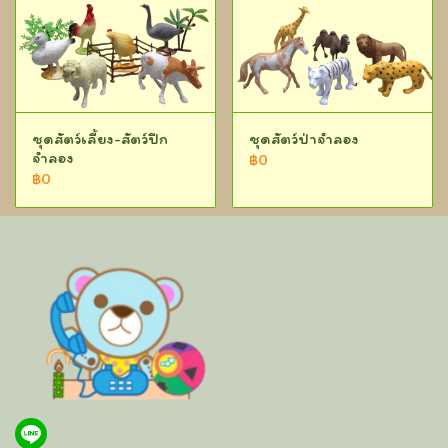
ชุดสัตว์เลี้ยง-สัตว์ปีก
ชุดสัตว์ป่าจำลอง
จำลอง
฿0
฿0