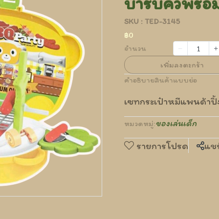
บาร์บีคิวพร้อ
SKU : TED-3145
฿0
จำนวน
เพิ่มลงตะกร้า
คำอธิบายสินค้าแบบย่อ
เซทกระเป๋าหมีแพนด้าปิ้ง
ของเล่นเด็ก
หมวดหมู่:
รายการโปรด
แชร