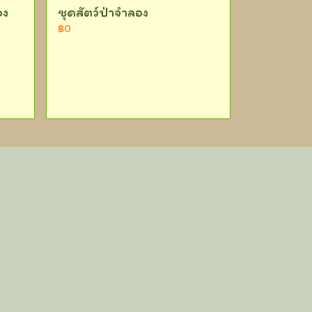
อง
ชุดสัตว์ป่าจำลอง
฿0