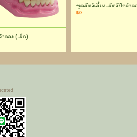
ชุดสัตว์เลี้ยง-สัตว์ปีกจำล
฿0
จำลอง (เล็ก)
ucated