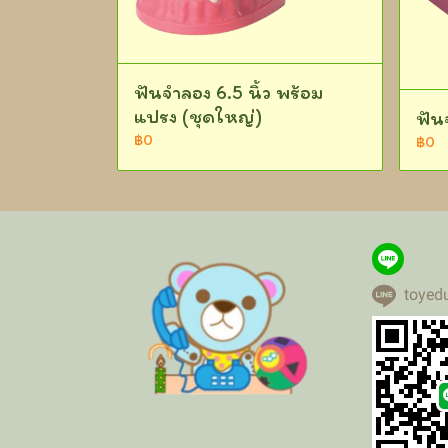
ฟันจำลอง 6.5 นิ้ว พร้อม
แปรง (ชุดใหญ่)
ฟัน
฿0
฿0
toyed