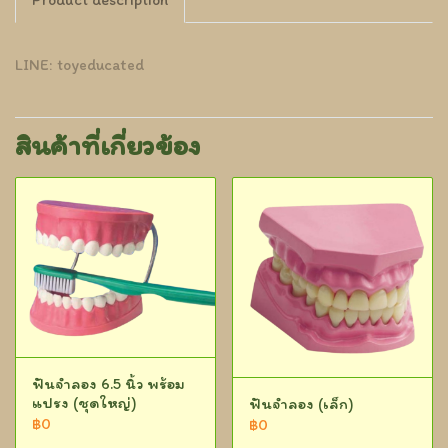
LINE: toyeducated
สินค้าที่เกี่ยวข้อง
ฟันจำลอง 6.5 นิ้ว พร้อม
แปรง (ชุดใหญ่)
ฟันจำลอง (เล็ก)
฿0
฿0