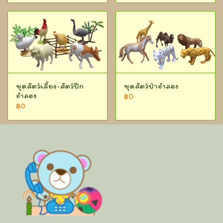
ชุดสัตว์เลี้ยง-สัตว์ปีก
ชุดสัตว์ป่าจำลอง
จำลอง
฿0
฿0