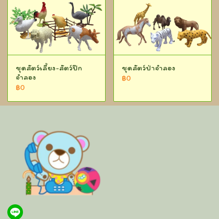
ชุดสัตว์เลี้ยง-สัตว์ปีก
ชุดสัตว์ป่าจำลอง
จำลอง
฿0
฿0