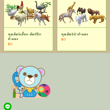
ชุดสัตว์เลี้ยง-สัตว์ปีก
ชุดสัตว์ป่าจำลอง
จำลอง
฿0
฿0