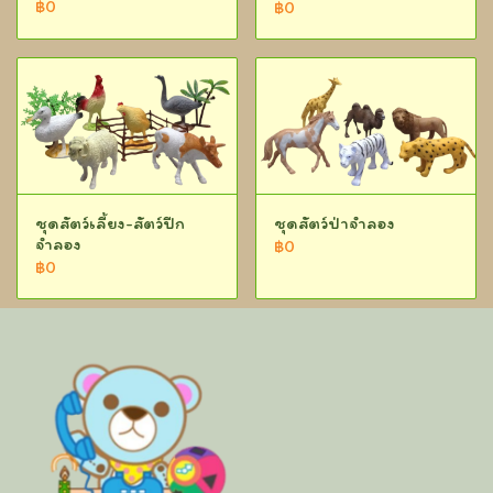
฿0
฿0
ชุดสัตว์เลี้ยง-สัตว์ปีก
ชุดสัตว์ป่าจำลอง
จำลอง
฿0
฿0