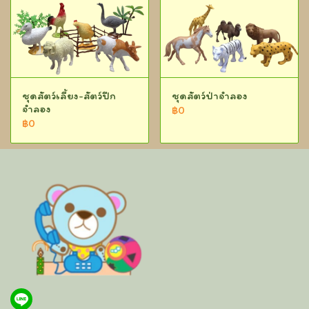
ชุดสัตว์เลี้ยง-สัตว์ปีก
ชุดสัตว์ป่าจำลอง
จำลอง
฿0
฿0