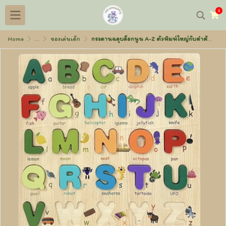
0
Home
...
ของเล่นเด็ก
กระดานฉลุบล็อกนูน A-Z ตัวพิมพ์ใหญ่กับคำศัพท์