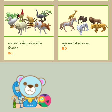
ชุดสัตว์เลี้ยง-สัตว์ปีก
ชุดสัตว์ป่าจำลอง
จำลอง
฿0
฿0