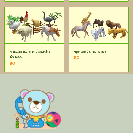
ชุดสัตว์เลี้ยง-สัตว์ปีก
ชุดสัตว์ป่าจำลอง
จำลอง
฿0
฿0