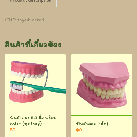
LINE: toyeducated
สินค้าที่เกี่ยวข้อง
ฟันจำลอง 6.5 นิ้ว พร้อม
แปรง (ชุดใหญ่)
ฟันจำลอง (เล็ก)
฿0
฿0