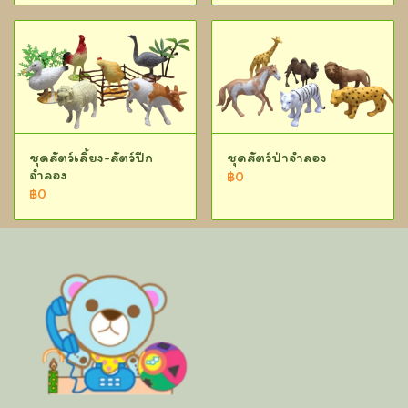
ชุดสัตว์เลี้ยง-สัตว์ปีก
ชุดสัตว์ป่าจำลอง
จำลอง
฿0
฿0