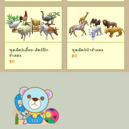
ชุดสัตว์เลี้ยง-สัตว์ปีก
ชุดสัตว์ป่าจำลอง
จำลอง
฿0
฿0