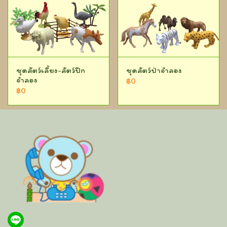
ชุดสัตว์เลี้ยง-สัตว์ปีก
ชุดสัตว์ป่าจำลอง
จำลอง
฿0
฿0