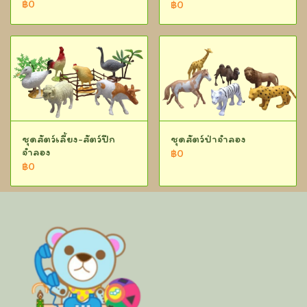
฿0
฿0
ชุดสัตว์เลี้ยง-สัตว์ปีก
ชุดสัตว์ป่าจำลอง
จำลอง
฿0
฿0