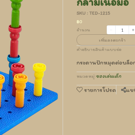
กล้ามเนื้อมือ
SKU : TED-1215
฿0
จำนวน
เพิ่มลงตะกร้า
คำอธิบายสินค้าแบบย่อ
กระดานปักหมุดต่อบล็อกห
ของเล่นเด็ก
หมวดหมู่:
รายการโปรด
แชร