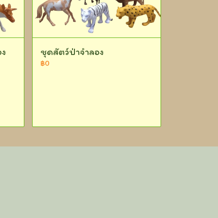
อง
ชุดสัตว์ป่าจำลอง
฿0