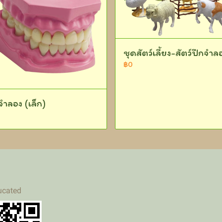
ชุดสัตว์เลี้ยง-สัตว์ปีกจำล
฿0
จำลอง (เล็ก)
ucated