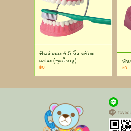
ฟันจำลอง 6.5 นิ้ว พร้อม
แปรง (ชุดใหญ่)
ฟัน
฿0
฿0
toyed