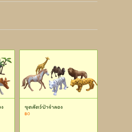
อง
ชุดสัตว์ป่าจำลอง
฿0