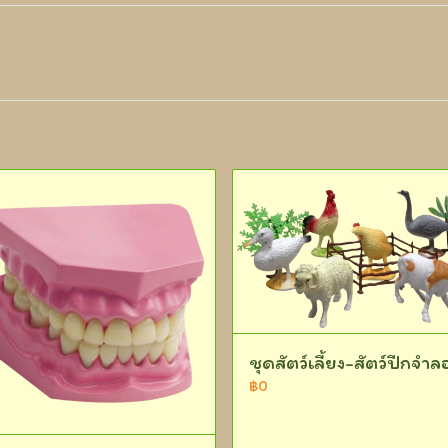
ชุดสัตว์เลี้ยง-สัตว์ปีกจำล
฿0