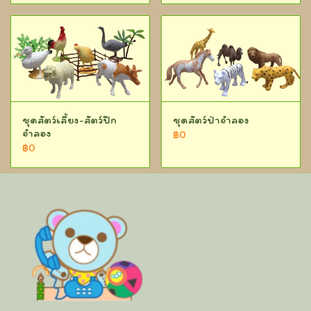
ชุดสัตว์เลี้ยง-สัตว์ปีก
ชุดสัตว์ป่าจำลอง
จำลอง
฿0
฿0