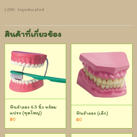
LINE: toyeducated
สินค้าที่เกี่ยวข้อง
ฟันจำลอง 6.5 นิ้ว พร้อม
แปรง (ชุดใหญ่)
ฟันจำลอง (เล็ก)
฿0
฿0