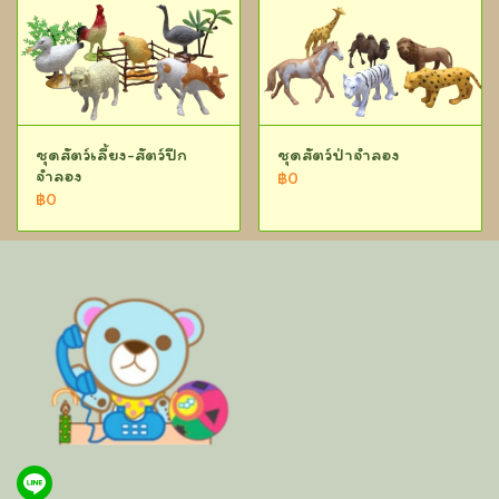
ชุดสัตว์เลี้ยง-สัตว์ปีก
ชุดสัตว์ป่าจำลอง
จำลอง
฿0
฿0