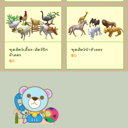
ชุดสัตว์เลี้ยง-สัตว์ปีก
ชุดสัตว์ป่าจำลอง
จำลอง
฿0
฿0