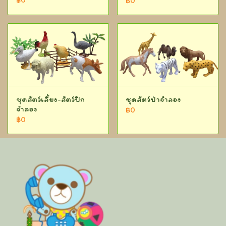
฿0
ชุดสัตว์เลี้ยง-สัตว์ปีก
ชุดสัตว์ป่าจำลอง
จำลอง
฿0
฿0