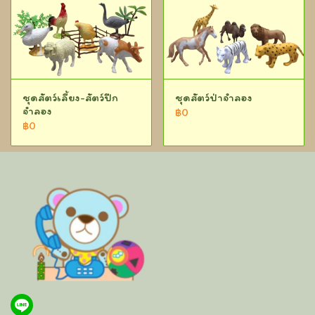
ชุดสัตว์เลี้ยง-สัตว์ปีก
ชุดสัตว์ป่าจำลอง
จำลอง
฿0
฿0