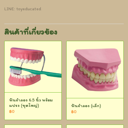
LINE: toyeducated
สินค้าที่เกี่ยวข้อง
ฟันจำลอง 6.5 นิ้ว พร้อม
แปรง (ชุดใหญ่)
ฟันจำลอง (เล็ก)
฿0
฿0