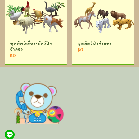
ชุดสัตว์เลี้ยง-สัตว์ปีก
ชุดสัตว์ป่าจำลอง
จำลอง
฿0
฿0