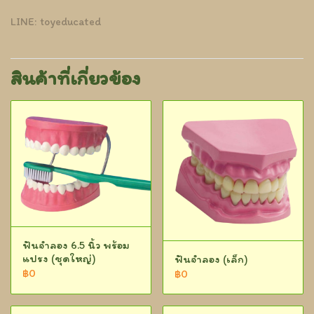
LINE: toyeducated
สินค้าที่เกี่ยวข้อง
ฟันจำลอง 6.5 นิ้ว พร้อม
แปรง (ชุดใหญ่)
ฟันจำลอง (เล็ก)
฿0
฿0