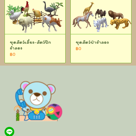
ชุดสัตว์เลี้ยง-สัตว์ปีก
ชุดสัตว์ป่าจำลอง
จำลอง
฿0
฿0