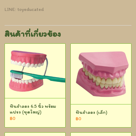
LINE: toyeducated
สินค้าที่เกี่ยวข้อง
ฟันจำลอง 6.5 นิ้ว พร้อม
แปรง (ชุดใหญ่)
ฟันจำลอง (เล็ก)
฿0
฿0