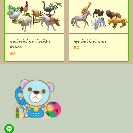
ชุดสัตว์เลี้ยง-สัตว์ปีก
ชุดสัตว์ป่าจำลอง
จำลอง
฿0
฿0