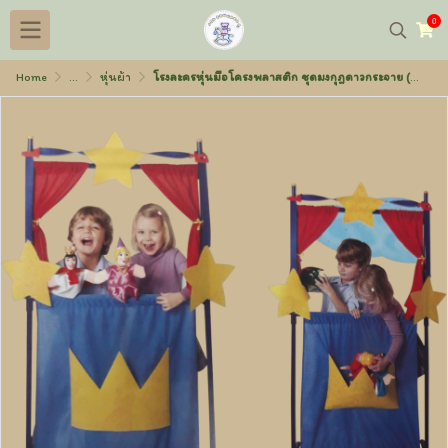
0
Home
...
หุ่นผ้า
โรงละครหุ่นมือโครงพลาสติก ชุดมงกุฎดาวกระจาย (พร้อมที่เก็บตุ๊กตา)