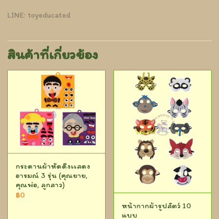
LINE: toyeducated
สินค้าที่เกี่ยวข้อง
กระดานผ้าหัดดึงเเสดง
อารมณ์ 3 รุ่น (คุณยาย,
คุณพ่อ, ลูกสาว)
฿0
หน้ากากผ้ารูปสัตว์ 10
แบบ