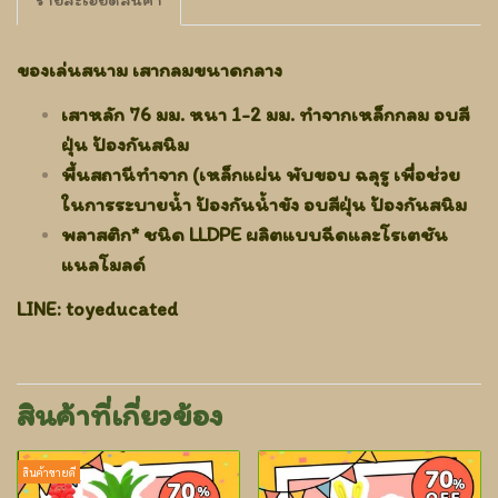
ของเล่นสนาม เสากลมขนาดกลาง
เสาหลัก 76 มม. หนา 1-2 มม. ทำจากเหล็กกลม อบสี
ฝุ่น ป้องกันสนิม
พื้นสถานีทำจาก (เหล็กแผ่น พับขอบ ฉลุรู เพื่อช่วย
ในการระบายน้ำ ป้องกันน้ำขัง อบสีฝุ่น ป้องกันสนิม
พลาสติก* ชนิด LLDPE ผลิตแบบฉีดและโรเตชัน
แนลโมลด์
LINE: toyeducated
สินค้าที่เกี่ยวข้อง
สินค้าขายดี