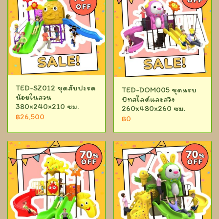
TED-SZ012 ชุดสับปะรด
TED-DOM005 ชุดแรบ
น้อยในสวน
บิทสไลด์และสวิง
380×240×210 ซม.
260x480x260 ซม.
฿26,500
฿0