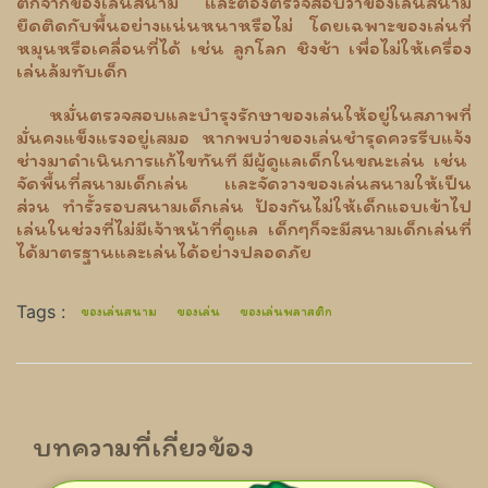
ตกจากของเล่นสนาม และต้องตรวจสอบว่าของเล่นสนาม
ยึดติดกับพื้นอย่างแน่นหนาหรือไม่ โดยเฉพาะของเล่นที่
หมุนหรือเคลื่อนที่ได้ เช่น ลูกโลก ชิงช้า เพื่อไม่ให้เครื่อง
เล่นล้มทับเด็ก
หมั่นตรวจสอบและบำรุงรักษาของเล่นให้อยู่ในสภาพที่
มั่นคงแข็งแรงอยู่เสมอ หากพบว่าของเล่นชำรุดควรรีบแจ้ง
ช่างมาดำเนินการแก้ไขทันที
มีผู้ดูแลเด็กในขณะเล่น เช่น
จัดพื้นที่สนามเด็กเล่น เเละจัดวางของเล่นสนามให้เป็น
ส่วน ทำรั้วรอบสนามเด็กเล่น ป้องกันไม่ให้เด็กแอบเข้าไป
เล่นในช่วงที่ไม่มีเจ้าหน้าที่ดูแล
เด็กๆก็จะมีสนามเด็กเล่นที่
ได้มาตรฐานและเล่นได้อย่างปลอดภัย
Tags :
ของเล่นสนาม
ของเล่น
ของเล่นพลาสติก
บทความที่เกี่ยวข้อง