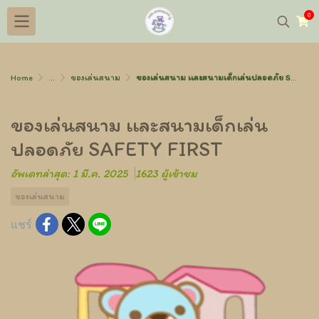
0
Home
...
ของเล่นสนาม
ของเล่นสนาม เเละสนามเด็กเล่นปลอดภัย SAFETY FIRST
ของเล่นสนาม เเละสนามเด็กเล่น
ปลอดภัย SAFETY FIRST
อัพเดทล่าสุด: 1 มี.ค. 2025
1623 ผู้เข้าชม
ของเล่นสนาม
แชร์