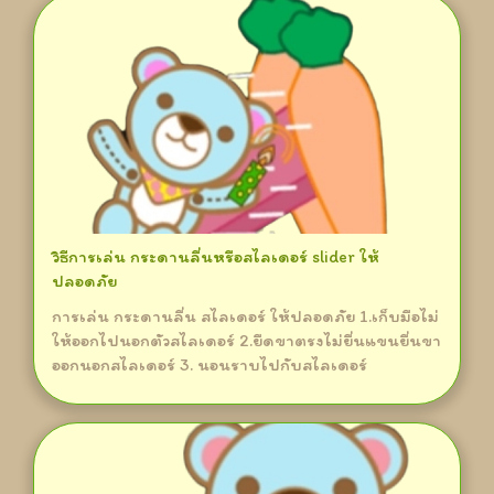
วิธีการเล่น กระดานลื่นหรือสไลเดอร์ slider ให้
ปลอดภัย
การเล่น กระดานลื่น สไลเดอร์ ให้ปลอดภัย 1.เก็บมือไม่
ให้ออกไปนอกตัวสไลเดอร์ 2.ยืดขาตรงไม่ยื่นแขนยื่นขา
ออกนอกสไลเดอร์ 3. นอนราบไปกับสไลเดอร์