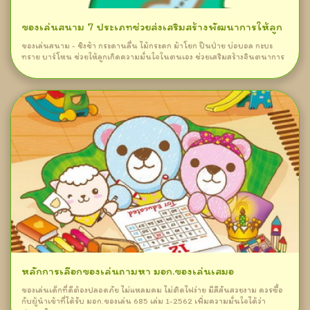
ของเล่นสนาม 7 ประเภทช่วยส่งเสริมสร้างพัฒนาการให้ลูก
ของเล่นสนาม - ชิงช้า กระดานลื่น ไม้กระดก ม้าโยก ปีนป่าย บ่อบอล กะบะ
ทราย บาร์โหน ช่วยให้ลูกเกิดความมั่นใจในตนเอง ช่วยเสริมสร้างจินตนาการ
หลักการเลือกของเล่นถามหา มอก.ของเล่นเสมอ
ของเล่นเด็กที่ดีต้องปลอดภัย ไม่แหลมคม ไม่ติดไฟง่าย มีสีสันสวยงาม ควรซื้อ
กับผู้นำเข้าที่ได้รับ มอก.ของเล่น 685 เล่ม 1-2562 เพิ่มความมั่นใจได้ว่า