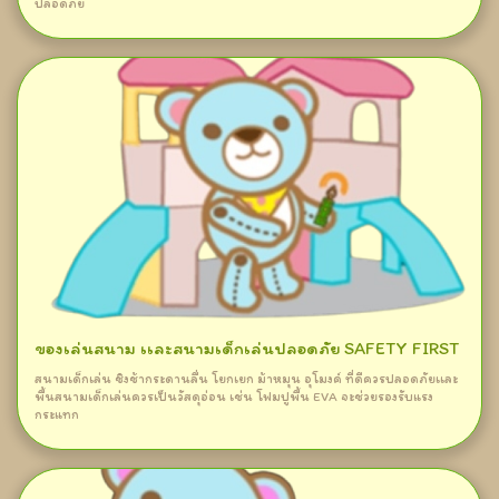
ปลอดภัย
ของเล่นสนาม เเละสนามเด็กเล่นปลอดภัย SAFETY FIRST
สนามเด็กเล่น ชิงช้ากระดานลื่น โยกเยก ม้าหมุน อุโมงค์ ที่ดีควรปลอดภัยเเละ
พื้นสนามเด็กเล่นควรเป็นวัสดุอ่อน เช่น โฟมปูพื้น EVA จะช่วยรองรับแรง
กระแทก