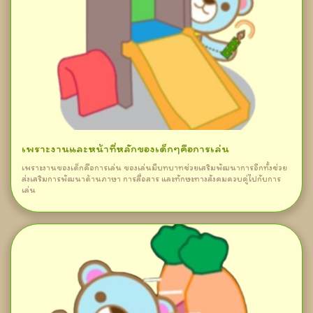
เพราะงานและหน้าที่หลักของเด็กๆคือการเล่น
เพราะงานของเด็กคือการเล่น ของเล่นมีบทบาทช่วยเสริมพัฒนาการอีกทั้งช่วย
ส่งเสริมการพัฒนาด้านภาษา การสื่อสาร และทักษะทางสังคมควบคู่ไปกับการ
เล่น