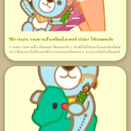
วิธีการเล่น กระดานลื่นหรือสไลเดอร์ slider ให้ปลอดภัย
การเล่น กระดานลื่น สไลเดอร์ ให้ปลอดภัย 1.เก็บมือไม่ให้ออกไปนอกตัวสไลเด
อร์ 2.ยืดขาตรงไม่ยื่นแขนยื่นขาออกนอกสไลเดอร์ 3. นอนราบไปกับสไลเดอร์