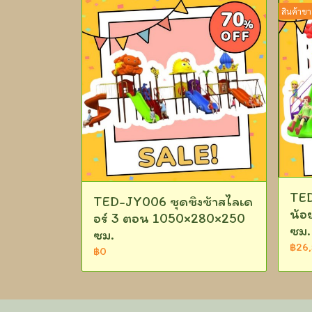
สินค้าขา
TED
TED-JY006 ชุดชิงช้าสไลเด
น้อ
อร์ 3 ตอน 1050×280×250
ซม.
ซม.
฿26
฿0