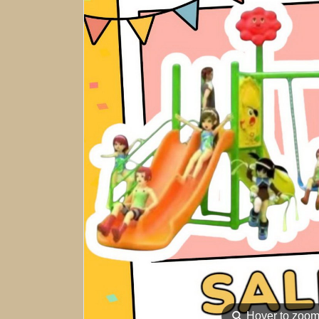
⚲
Hover to zoo