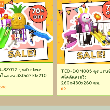
ยดี
-SZ012 ชุดสับปะรด
TED-DOM005 ชุดแรบบ
ยในสวน 380×240×210
สไลด์และสวิง
260x480x260 ซม.
,500
฿0