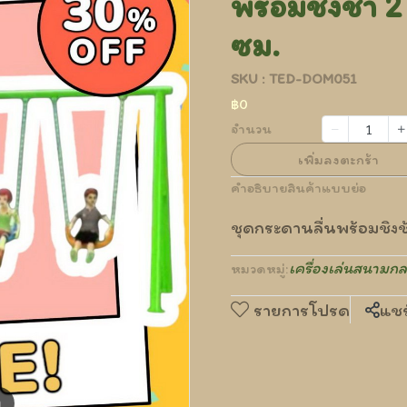
พร้อมชิงช้า 2
ซม.
SKU : TED-DOM051
฿0
จำนวน
เพิ่มลงตะกร้า
คำอธิบายสินค้าแบบย่อ
ชุดกระดานลื่นพร้อมชิงช
เครื่องเล่นสนามกล
หมวดหมู่:
รายการโปรด
แชร
m