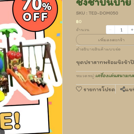
ชิงช้าปีนป่
SKU : TED-DOM050
฿0
จำนวน
เพิ่มลงตะกร้า
คำอธิบายสินค้าแบบย่อ
ชุดปราสาทพร้อมชิงช้า
เครื่องเล่นสนามกล
หมวดหมู่:
รายการโปรด
แชร
m