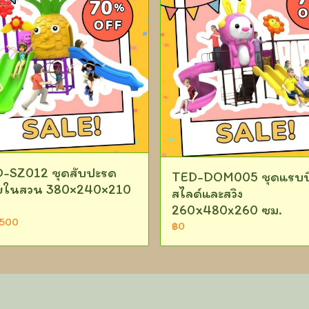
-SZ012 ชุดสับปะรด
TED-DOM005 ชุดแรบบ
ยในสวน 380×240×210
สไลด์และสวิง
260x480x260 ซม.
,500
฿0