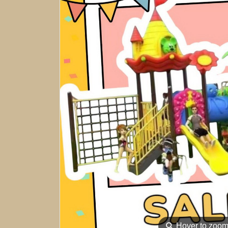
⚲
Hover to zoo