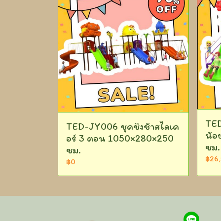
TED
TED-JY006 ชุดชิงช้าสไลเด
น้อ
อร์ 3 ตอน 1050×280×250
ซม.
ซม.
฿26
฿0