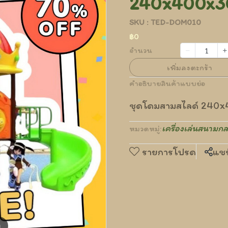
240x400x3
SKU : TED-DOM010
฿0
จำนวน
เพิ่มลงตะกร้า
คำอธิบายสินค้าแบบย่อ
ชุดโดมสามสไลด์ 240x
เครื่องเล่นสนามกล
หมวดหมู่:
รายการโปรด
แชร
m