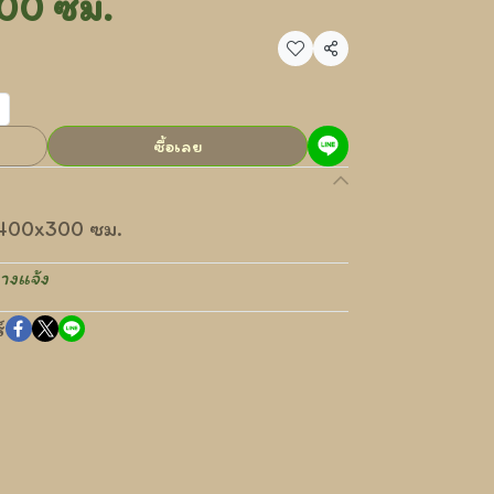
00 ซม.
แชร์
ซื้อเลย
400x300 ซม.
างแจ้ง
์