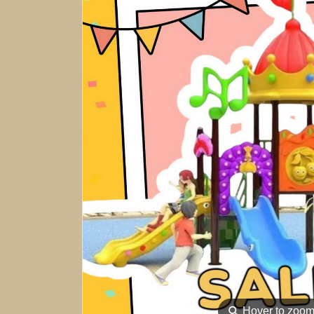
⚲
Hover to zoo