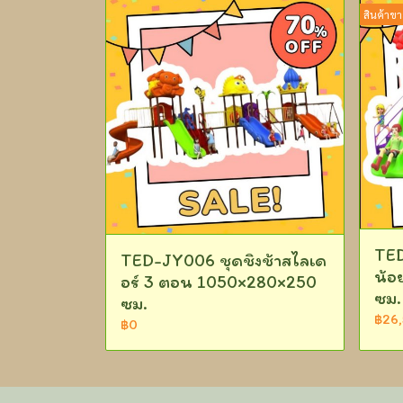
สินค้าขา
TED
TED-JY006 ชุดชิงช้าสไลเด
น้อ
อร์ 3 ตอน 1050×280×250
ซม.
ซม.
฿26
฿0