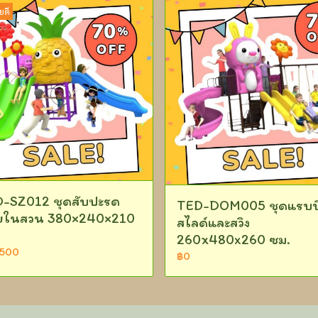
ยดี
-SZ012 ชุดสับปะรด
TED-DOM005 ชุดแรบบ
ยในสวน 380×240×210
สไลด์และสวิง
260x480x260 ซม.
,500
฿0