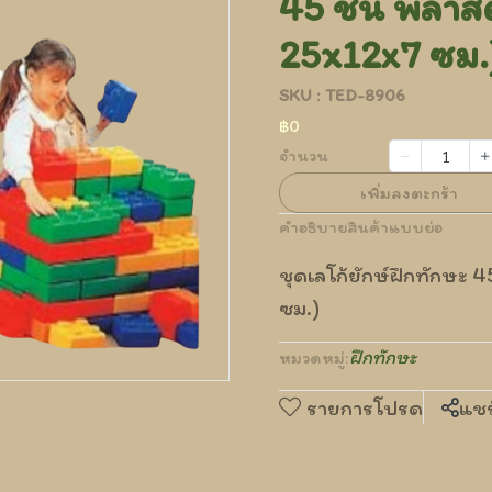
45 ชิ้น พลาส
25x12x7 ซม.
SKU : TED-8906
฿0
จำนวน
เพิ่มลงตะกร้า
คำอธิบายสินค้าแบบย่อ
ชุดเลโก้ยักษ์ฝึกทักษะ 
ซม.)
ฝึกทักษะ
หมวดหมู่:
รายการโปรด
แชร