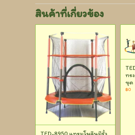
สินค้าที่เกี่ยวข้อง
TED
ทรง
ชุด 
฿0
TED-8950 แทรมโพลีนมีรั้ว