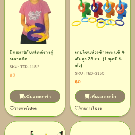
ฝึกสมาธิกับสไลด์รางคู่
เกมโยนห่วงช้างแฟนซี 4
พลาสติก
ตัว สูง 35 ซม. (1 ชุดมี 4
ตัว)
SKU : TED-1157
SKU : TED-2130
฿0
฿0
เพิ่มลงตะกร้า
เพิ่มลงตะกร้า
รายการโปรด
รายการโปรด