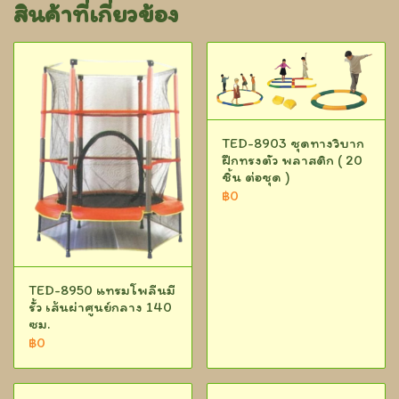
สินค้าที่เกี่ยวข้อง
TED-8903 ชุดทางวิบาก
ฝึกทรงตัว พลาสติก ( 20
ชิ้น ต่อชุด )
฿0
TED-8950 แทรมโพลีนมี
รั้ว เส้นผ่าศูนย์กลาง 140
ซม.
฿0