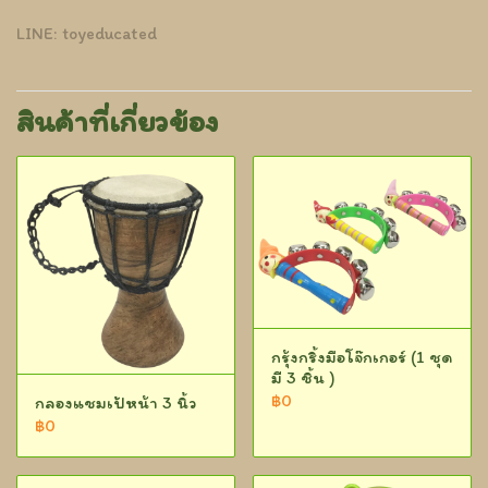
LINE: toyeducated
สินค้าที่เกี่ยวข้อง
กรุ้งกริ้งมือโจ๊กเกอร์ (1 ชุด
มี 3 ชิ้น )
฿0
กลองแชมเป้หน้า 3 นิ้ว
฿0