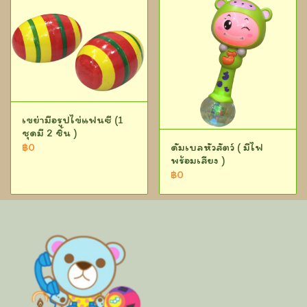
เขย่ามือรูปไข่แฟนซี (1
ชุดมี 2 ชิ้น )
ดัมเบลหัวสัตว์ ( มีไฟ
฿0
พร้อมเสียง )
฿0