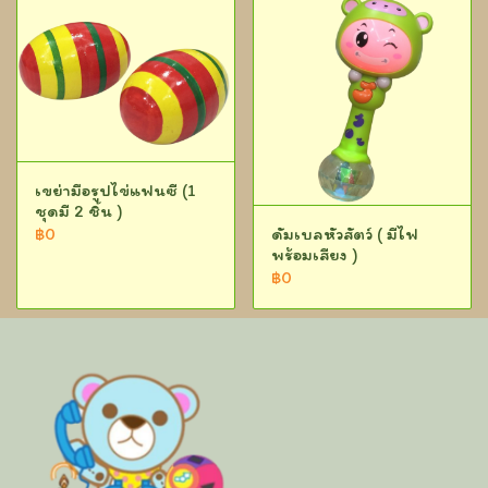
เขย่ามือรูปไข่แฟนซี (1
ชุดมี 2 ชิ้น )
ดัมเบลหัวสัตว์ ( มีไฟ
฿0
พร้อมเสียง )
฿0