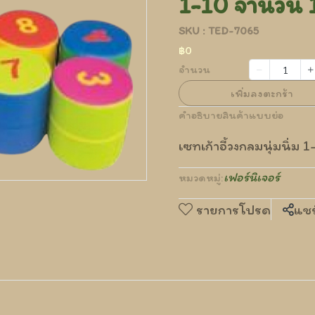
1-10 จำนวน 1
SKU : TED-7065
฿0
จำนวน
เพิ่มลงตะกร้า
คำอธิบายสินค้าแบบย่อ
เซทเก้าอี้วงกลมนุ่มนิ่ม
เฟอร์นิเจอร์
หมวดหมู่:
รายการโปรด
แชร