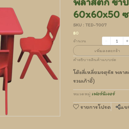
พลาสติก ขาปร
60x60x50 ซม. 
SKU : TED-7007
฿0
จำนวน
เพิ่มลงตะกร้า
คำอธิบายสินค้าแบบย่อ
โต๊ะสี่เหลี่ยมจตุรัส พล
รวมเก้าอี้)
เฟอร์นิเจอร์
หมวดหมู่:
รายการโปรด
แชร