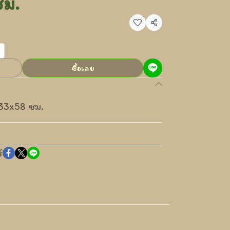
ซม.
แชร์
ซื้อเลย
x33x58 ซม.
์