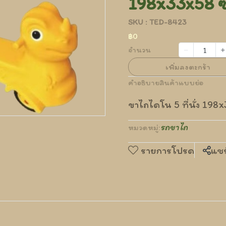
198x33x58 
SKU : TED-8423
฿0
จำนวน
เพิ่มลงตะกร้า
คำอธิบายสินค้าแบบย่อ
ขาไถไดโน 5 ที่นั่ง 198
รถขาไถ
หมวดหมู่:
รายการโปรด
แชร