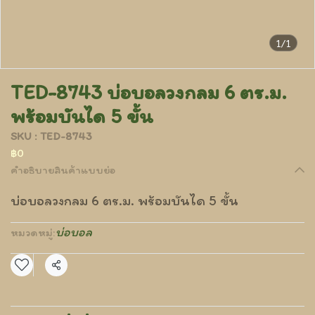
1/1
TED-8743 บ่อบอลวงกลม 6 ตร.ม.
พร้อมบันได 5 ขั้น
SKU : TED-8743
฿0
คำอธิบายสินค้าแบบย่อ
บ่อบอลวงกลม 6 ตร.ม. พร้อมบันได 5 ขั้น
บ่อบอล
หมวดหมู่:
แชร์